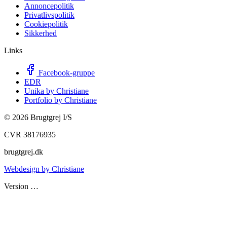
Annoncepolitik
Privatlivspolitik
Cookiepolitik
Sikkerhed
Links
Facebook-gruppe
EDR
Unika by Christiane
Portfolio by Christiane
©
2026
Brugtgrej I/S
CVR 38176935
brugtgrej.dk
Webdesign by Christiane
Version
…