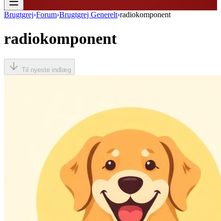
Brugtgrej
›
Forum
›
Brugtgrej Generelt
›
radiokomponent
radiokomponent
Til nyeste indlæg