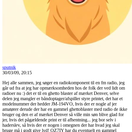
sputnik
30/03/09, 20:15
Hej alle sammen, jeg søger en radiokomponent til en fm radio, jeg
går ud fra at jeg har opmærksomheden hos de folk der ved lidt om
radioer nu :) det er til en ghetto blaster af mærket Denver, selve
delen jeg mangler er båndoptager/afspiller styre printet, det har et
modelnummer der hedder JM-194VO, hvis der er nogle af jer
amatører derude der har en gammel ghettoblaster med radio de ikke
bruger og den er af mærket Denver så ville min søn blive glad for
jer, hvis det pågældende print er til afhentning... jeg bor selv i
haderslev, så hvis der er nogen i omegnen der har hvad jeg skal
bruge må i godt give lyd! OZ7IY har du eventuelt en gammel